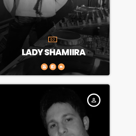
DJ
LADY SHAMIIRA
person_outline