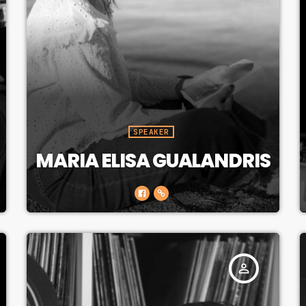
SPEAKER
MARIA ELISA GUALANDRIS
person_outline