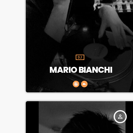
DJ
MARIO BIANCHI
person_outline