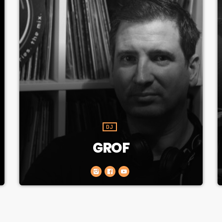
DJ
GROF