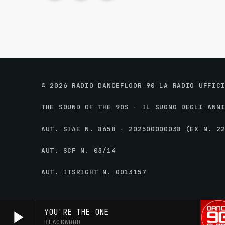
© 2026 RADIO DANCEFLOOR 90 LA RADIO UFFIC
THE SOUND OF THE 90S - IL SUONO DEGLI ANN
AUT. SIAE N. 8658 - 202500000038 (EX N. 2
AUT. SCF N. 03/14
AUT. ITSRIGHT N. 0013157
play_arrow
YOU'RE THE ONE
BLACKWOOD