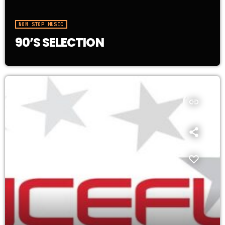
NON STOP MUSIC
90’S SELECTION
insert_link