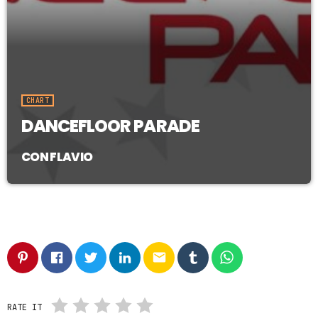
CHART
DANCEFLOOR PARADE
CON FLAVIO
email
RATE IT