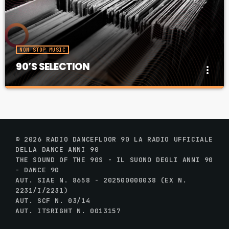
NON STOP MUSIC
90’S SELECTION
more_vert
90’S SELECTION
close
90's Selection è la dance anni 90 più travolgente,
un disco dopo l'altro!
© 2026 RADIO DANCEFLOOR 90 LA RADIO UFFICIALE
DELLA DANCE ANNI 90
THE SOUND OF THE 90S - IL SUONO DEGLI ANNI 90
- DANCE 90
AUT. SIAE N. 8658 - 202500000038 (EX N.
2231/I/2231)
AUT. SCF N. 03/14
AUT. ITSRIGHT N. 0013157